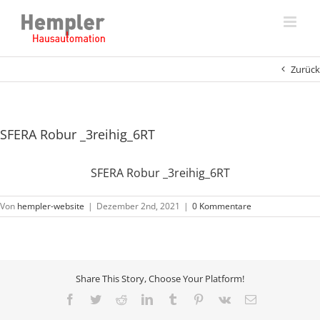
Zum
Inhalt
springen
Zurück
SFERA Robur _3reihig_6RT
SFERA Robur _3reihig_6RT
Von
hempler-website
|
Dezember 2nd, 2021
|
0 Kommentare
Share This Story, Choose Your Platform!
Facebook
Twitter
Reddit
LinkedIn
Tumblr
Pinterest
Vk
E-
Mail