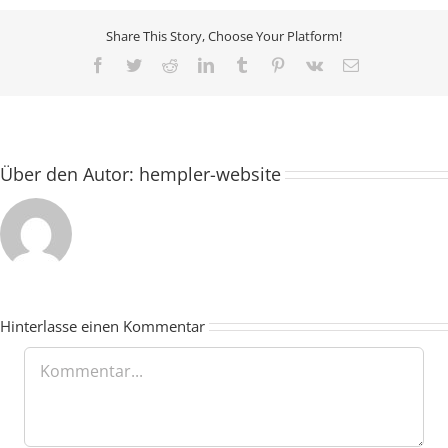
Share This Story, Choose Your Platform!
Facebook
Twitter
Reddit
LinkedIn
Tumblr
Pinterest
Vk
E-
Mail
Über den Autor:
hempler-website
Hinterlasse einen Kommentar
Kommentar